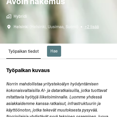
Avoin hakemus
Hybridi
Helsinki
(
Helsinki
,
Uusimaa
,
Suomi
)
•
+2 lisää
Hae
Työpaikan tiedot
Työpaikan kuvaus
Norrin mahdollistaa yritystekoälyn hyödyntämisen
kokonaisvaltaisilla AI- ja dataratkaisuilla, jotka tuottavat
mitattavia hyötyjä liiketoiminnalle. Luomme yhdessä
asiakkaidemme kanssa ratkaisut, infrastruktuurin ja
käyttöönoton, jotka tekevät muutoksesta pysyvää.
Norrinilaisia yhdistävät syvä tekninen osaaminen, luova