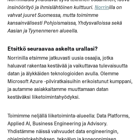
insinöörityö ja ihmislähtöinen kulttuuri.
Norrin
illa on
vahvat juuret Suomessa, mutta toimimme
kansainvälisesti Pohjoismaissa, Yhdysvalloissa sekä
Aasian ja Tyynenmeren alueella.
Etsitkö seuraavaa askelta urallasi?
Norrinilla etsimme jatkuvasti uusia osaajia, jotka
haluavat rakentaa kestävää ja vaikuttavaa tulevaisuutta
datan ja älykkäiden teknologioiden avulla. Olemme
Microsoft Azure -pilviratkaisuihin erikoistunut kumppani,
ja autamme asiakkaitamme muuttamaan datan
kestäväksi liiketoimintahyödyksi.
Toimimme neljällä liiketoiminta-alueella: Data Platforms,
Applied AI, Business Engineering ja Advisory.
Yhdistämme näissä vahvuudet data engineeringin,
ohjelmistokehityksen, tekoälyn ja koneoppimisen,