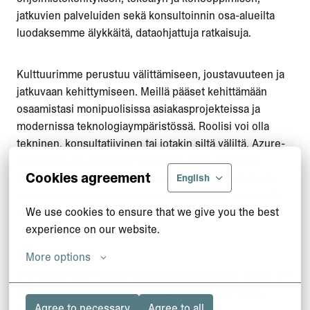
jatkuvien palveluiden sekä konsultoinnin osa-alueilta
luodaksemme älykkäitä, dataohjattuja ratkaisuja.
Kulttuurimme perustuu välittämiseen, joustavuuteen ja
jatkuvaan kehittymiseen. Meillä pääset kehittämään
osaamistasi monipuolisissa asiakasprojekteissa ja
modernissa teknologiaympäristössä. Roolisi voi olla
tekninen, konsultatiivinen tai jotakin siltä väliltä. Azure-
osaaminen on oleellista teknisissä tehtävissämme,
Cookies agreement
mutta voit olla missä tahansa urasi vaiheessa ja tuoda
English
mukanasi osaamista, jota emme välttämättä vielä tiedä
We use cookies to ensure that we give you the best 
tarvitsevamme!
experience on our website.
Miksi Norrin?
More options
Norrinilla pääset osaksi
kansainvälistä tiimiä
, jonka 220
ammattilaista työskentelevät Suomessa, Ruotsissa,
Agree to necessary
Agree to all
Thaimaassa, Vietnamissa ja Yhdysvalloissa.