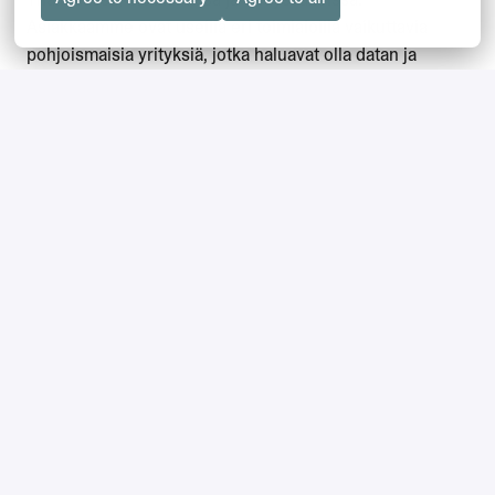
Asiakkaamme ovat useilla eri toimialoilla vaikuttavia
pohjoismaisia yrityksiä, jotka haluavat olla datan ja
tekoälyn hyödyntämisen kärkijoukoissa. Projektien,
teknologioiden ja liiketoimintahaasteiden monipuolisuus
pitää työn mielenkiintoisena ja merkityksellisenä.
Panostamme
jatkuvaan oppimiseen
tarjoamalla
henkilöstöllemme erilaisia koulutus- ja
sertifiointimahdollisuuksia sekä mahdollisuuden
osallistua
kiltayhteisöihimme
, joissa tietoa, kokemuksia
ja osaamista jaetaan yli tiimi- ja maarajojen. Microsoft- ja
Databricks-kumppanina työskentelemme johtavien
teknologioiden parissa ja tuemme sinua osaamisesi
kehittämisessä läpi uran. Norrinilla sinulla on
mahdollisuus kehittää osaamistasi ja kasvaa sinulle
merkitykselliseen suuntaan.